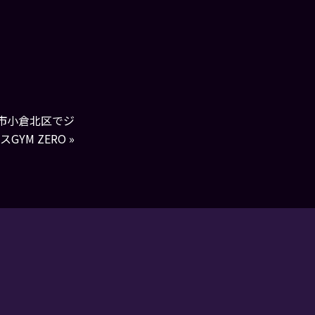
州市小倉北区でジ
YM ZERO
»