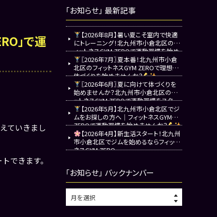
「お知らせ」 最新記事
【2026年8月】暑い夏こそ室内で快適
RO」で運
にトレーニング！北九州市小倉北区のフ
ィットネスGYM ZEROで運動習慣を始め
ませんか？
〖2026年7月〗夏本番！北九州市小倉
北区のフィットネスGYM ZEROで理想の
体づくりを始めませんか？
〖2026年6月〗夏に向けて体づくりを
始めませんか？北九州市小倉北区のフィ
ットネスGYM ZEROで運動習慣をスター
ト
【2026年5月】北九州市小倉北区でジ
ムをお探しの方へ｜フィットネスGYM
ZEROで運動習慣を始めませんか？
えていきまし
【2026年4月】新生活スタート！北九州
市小倉北区でジムを始めるならフィット
ネスGYM ZERO
ートできます。
「お知らせ」 バックナンバー