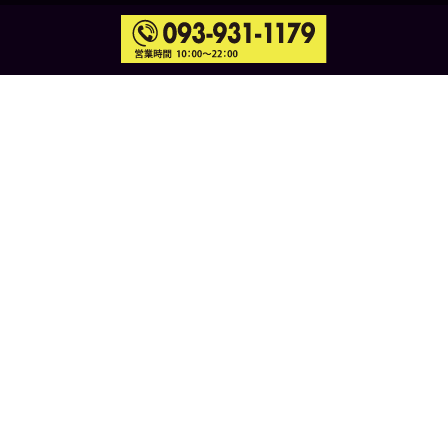
NEWS
お知らせ
2026.07.30
【2026年8月】暑い夏こそ室内で快適にトレーニング！
北九州市小倉北区のフィットネスGYM ZEROで運動習慣を
始めませんか？
2026.06.29
〖2026年7月〗夏本番！北九州市小倉北区のフィットネ
スGYM ZEROで理想の体づくりを始めませんか？
2026.05.27
〖2026年6月〗夏に向けて体づくりを始めませんか？北